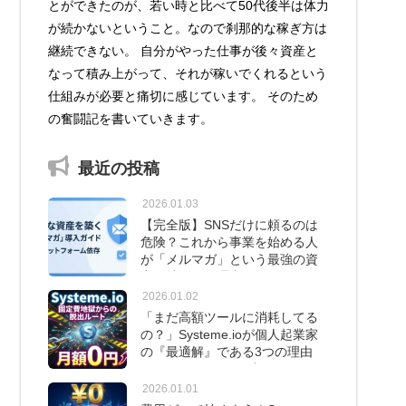
とができたのが、若い時と比べて50代後半は体力
が続かないということ。なので刹那的な稼ぎ方は
継続できない。 自分がやった仕事が後々資産と
なって積み上がって、それが稼いでくれるという
仕組みが必要と痛切に感じています。 そのため
の奮闘記を書いていきます。
最近の投稿
2026.01.03
【完全版】SNSだけに頼るのは
危険？これから事業を始める人
が「メルマガ」という最強の資
産を持つべき理由
2026.01.02
「まだ高額ツールに消耗してる
の？」Systeme.ioが個人起業家
の『最適解』である3つの理由
と、たった1つの弱点
2026.01.01