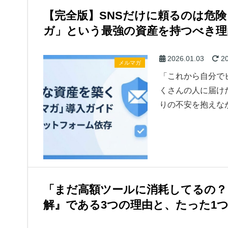
【完全版】SNSだけに頼るのは危
ガ」という最強の資産を持つべき理
2026.01.03
20
メルマガ
「これから自分で
くさんの人に届け
りの不安を抱えな
「まだ高額ツールに消耗してるの？」S
解』である3つの理由と、たった1